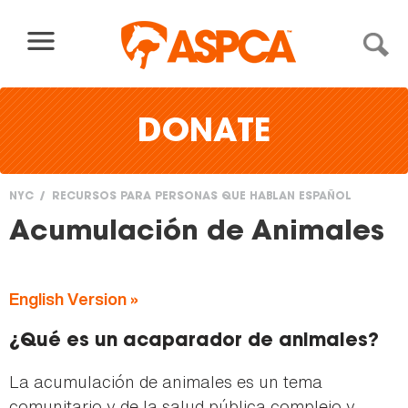
Skip to content
DONATE
NYC
RECURSOS PARA PERSONAS QUE HABLAN ESPAÑOL
You
Acumulación de Animales
are
here
English Version »
¿Qué es un acaparador de animales?
La acumulación de animales es un tema
comunitario y de la salud pública complejo y