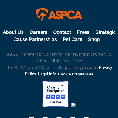
About Us
Careers
Contact
Press
Strategic
Cause Partnerships
Pet Care
Shop
©2026 The American Society for the Prevention of Cruelty to
Animals. All rights reserved.
The ASPCA is a 501(c)(3) not-for-profit organization.
Privacy
Policy
Legal Info
Cookie Preferences